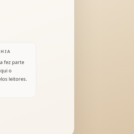
NHIA
ta fez parte
aqui o
os leitores.